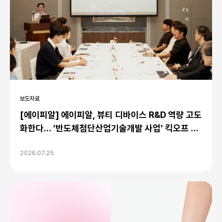
보도자료
[에이피알] 에이피알, 뷰티 디바이스 R&D 역량 고도
화한다… ‘반도체첨단산업기술개발 사업’ 킥오프 미
팅 개최
2026.07.25