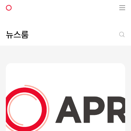
에
이
피
알
뉴스룸