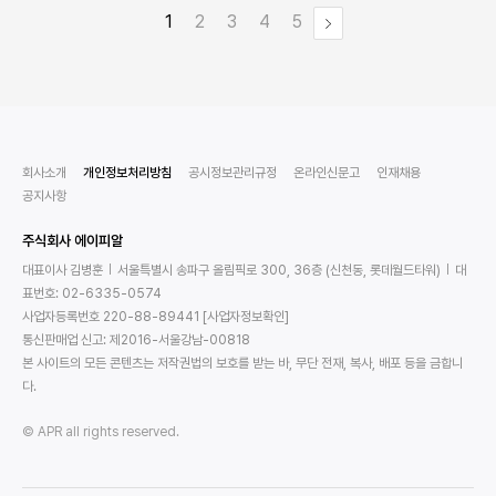
1
2
3
4
5
회사소개
개인정보처리방침
공시정보관리규정
온라인신문고
인재채용
공지사항
주식회사 에이피알
대표이사 김병훈
서울특별시 송파구 올림픽로 300, 36층 (신천동, 롯데월드타워)
대
표번호: 02-6335-0574
사업자등록번호 220-88-89441
[사업자정보확인]
통신판매업 신고: 제2016-서울강남-00818
본 사이트의 모든 콘텐츠는 저작권법의 보호를 받는 바, 무단 전재, 복사, 배포 등을 금합니
다.
© APR all rights reserved.