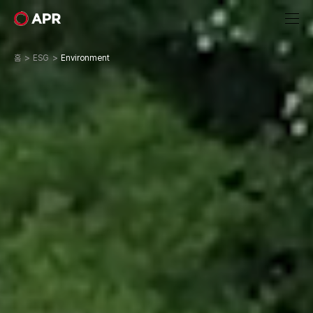
에
이
피
알
홈
ESG
Environment