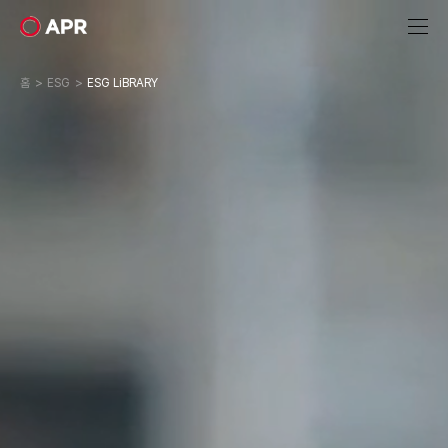
에
이
피
알
홈
ESG
ESG LiBRARY